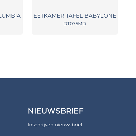
LUMBIA
EETKAMER TAFEL BABYLONE
E
DT075MD
NIEUWSBRIEF
Inschrijven nieuwsbrief