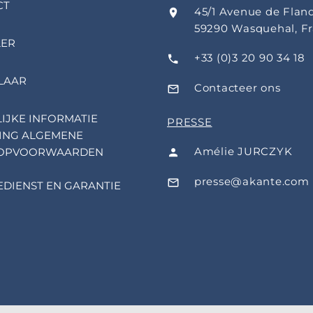
CT
45/1 Avenue de Flan
59290 Wasquehal, F
LER
+33 (0)3 20 90 34 18
LAAR
Contacteer ons
IJKE INFORMATIE
PRESSE
ING ALGEMENE
Amélie JURCZYK
OPVOORWAARDEN
presse@akante.com
EDIENST EN GARANTIE