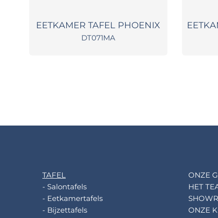
ONE
EETKAMER TAFEL PHOENIX
EETKA
DT071MA
TAFEL
ONZE G
- Salontafels
HET TE
- Eetkamertafels
SHOW
- Bijzettafels
ONZE K