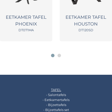
EETKAMER TAFEL
EETKAMER TAFEL
PHOENIX
HOUSTON
DT071MA
DT120SD
TAFEL
- Salontafels
- Eetkamertafels
- Bijzettafels
- Bijzettafels set