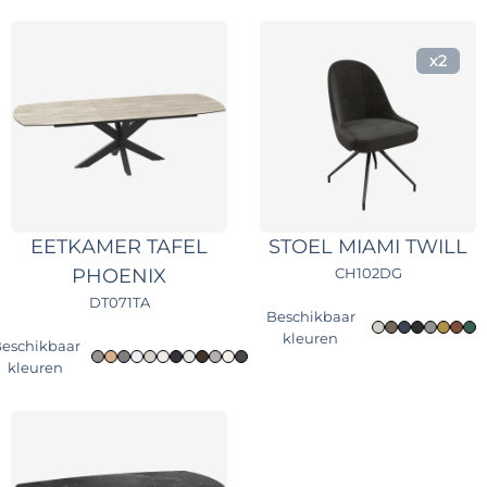
x2
EETKAMER TAFEL
STOEL MIAMI TWILL
PHOENIX
CH102DG
DT071TA
Beschikbaar
kleuren
eschikbaar
kleuren