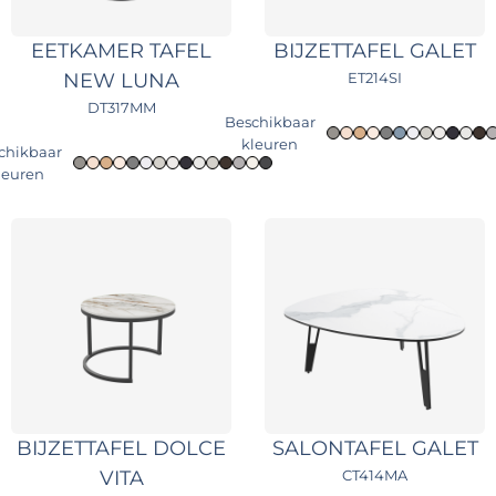
EETKAMER TAFEL
BIJZETTAFEL GALET
NEW LUNA
ET214SI
DT317MM
Beschikbaar
kleuren
chikbaar
leuren
BIJZETTAFEL DOLCE
SALONTAFEL GALET
VITA
CT414MA