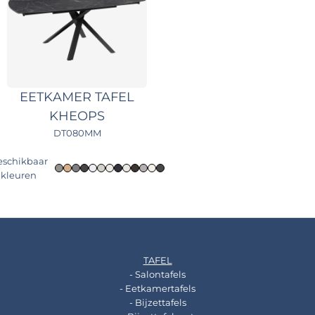
EETKAMER TAFEL
KHEOPS
DT080MM
eschikbaar
kleuren
TAFEL
- Salontafels
- Eetkamertafels
- Bijzettafels