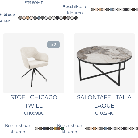
ET460MR
Beschikbaar
kleuren
hikbaar
euren
x2
STOEL CHICAGO
SALONTAFEL TALIA
TWILL
LAQUE
CH099BC
CT022MC
Beschikbaar
Beschikbaar
kleuren
kleuren