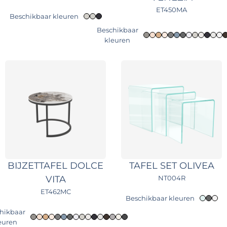
ET450MA
Beschikbaar kleuren
Beschikbaar
kleuren
BIJZETTAFEL DOLCE
TAFEL SET OLIVEA
VITA
NT004R
ET462MC
Beschikbaar kleuren
hikbaar
euren