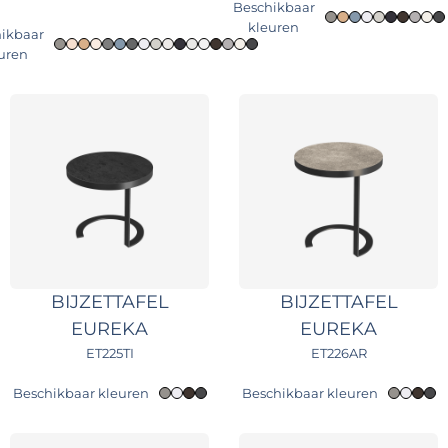
Beschikbaar
kleuren
ikbaar
uren
BIJZETTAFEL
BIJZETTAFEL
EUREKA
EUREKA
ET225TI
ET226AR
Beschikbaar kleuren
Beschikbaar kleuren