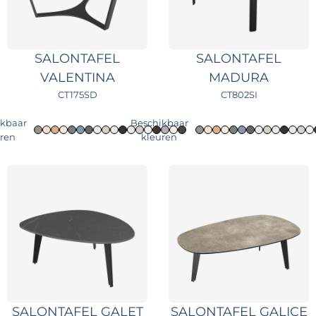
SALONTAFEL
SALONTAFEL
VALENTINA
MADURA
CT175SD
CT802SI
ikbaar
Beschikbaar
uren
kleuren
SALONTAFEL GALET
SALONTAFEL GALICE