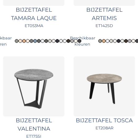
BIJZETTAFEL
BIJZETTAFEL
TAMARA LAQUE
ARTEMIS
ET053MA
ET142SD
ikbaar
Beschikbaar
uren
kleuren
BIJZETTAFEL
BIJZETTAFEL TOSCA
VALENTINA
ET208AR
ET175SI