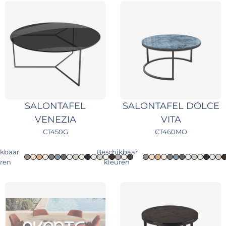
SALONTAFEL
SALONTAFEL DOLCE
VENEZIA
VITA
CT450G
CT460MO
ikbaar
Beschikbaar
uren
kleuren