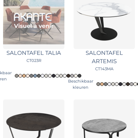
SALONTAFEL TALIA
SALONTAFEL
CT023R
ARTEMIS
CT143MA
ikbaar
uren
Beschikbaar
kleuren