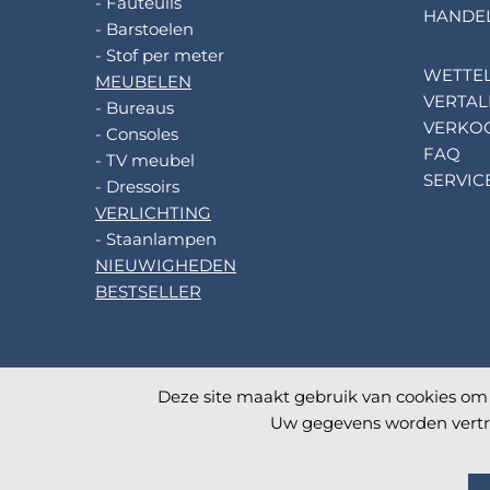
- Fauteuils
HANDE
- Barstoelen
- Stof per meter
WETTEL
MEUBELEN
VERTAL
- Bureaus
VERKO
- Consoles
FAQ
- TV meubel
SERVIC
- Dressoirs
VERLICHTING
- Staanlampen
NIEUWIGHEDEN
BESTSELLER
Deze site maakt gebruik van cookies om u
©
2026
AKANTE
. All rights reserved.
Uw gegevens worden vertro
Database TimeStamp 2026/08/08 13:00