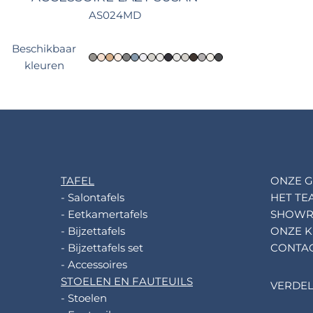
AS024MD
Beschikbaar
kleuren
TAFEL
ONZE G
- Salontafels
HET TE
- Eetkamertafels
SHOW
- Bijzettafels
ONZE K
- Bijzettafels set
CONTA
- Accessoires
STOELEN EN FAUTEUILS
VERDE
- Stoelen