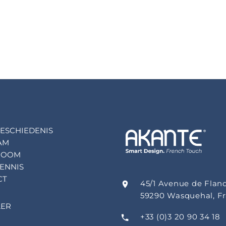
ESCHIEDENIS
AM
ROOM
ENNIS
CT
45/1 Avenue de Flan
59290 Wasquehal, F
LER
+33 (0)3 20 90 34 18