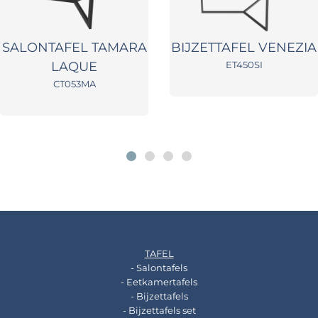
SALONTAFEL TAMARA
BIJZETTAFEL VENEZIA
LAQUE
ET450SI
CT053MA
TAFEL
- Salontafels
- Eetkamertafels
- Bijzettafels
- Bijzettafels set