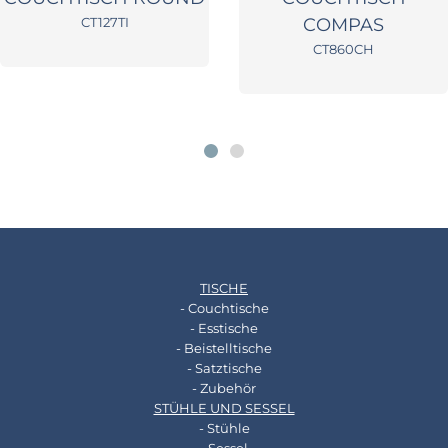
CT127TI
COMPAS
CT860CH
TISCHE
- Couchtische
- Esstische
- Beistelltische
- Satztische
- Zubehör
STÜHLE UND SESSEL
- Stühle