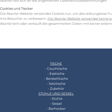
Akante hält sich an die allgemeinen Datenschutzbestimmungen
Cookies und Tracker
Die Akante-Website verwendet Cookies nur, um das reibungslose Fun
ihre Besucher zu verbessern.
Die Akante-Website verwendet keine ex
Akante teilt oder verkauft die gesammelten Daten mit keiner extern
TISCHE
- Couchtische
- Esstische
- Beistelltische
- Satztische
- Zubehör
STÜHLE UND SESSEL
- Stühle
- Sessel
- Barhocker