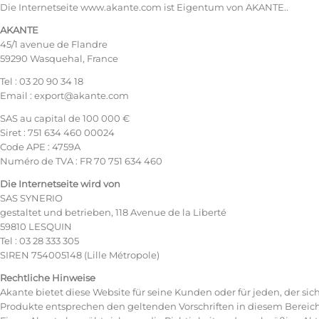
Die Internetseite www.akante.com ist Eigentum von AKANTE..
AKANTE
45/1 avenue de Flandre
59290 Wasquehal, France
Tel : 03 20 90 34 18
Email : export@akante.com
SAS au capital de 100 000 €
Siret : 751 634 460 00024
Code APE : 4759A
Numéro de TVA : FR 70 751 634 460
Die Internetseite wird von
SAS SYNERIO
gestaltet und betrieben, 118 Avenue de la Liberté
59810 LESQUIN
Tel : 03 28 333 305
SIREN 754005148 (Lille Métropole)
Rechtliche Hinweise
Akante bietet diese Website für seine Kunden oder für jeden, der sic
Produkte entsprechen den geltenden Vorschriften in diesem Bereic