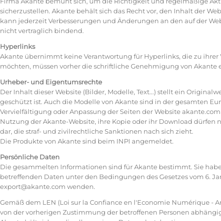
Firma Akante bemüht sich, um die Richtigkeit und regelmäßige Aktu
sicherzustellen. Akante behält sich das Recht vor, den Inhalt der W
kann jederzeit Verbesserungen und Änderungen an den auf der Web
nicht vertraglich bindend.
Hyperlinks
Akante übernimmt keine Verantwortung für Hyperlinks, die zu ihrer 
möchten, müssen vorher die schriftliche Genehmigung von Akante e
Urheber- und Eigentumsrechte
Der Inhalt dieser Website (Bilder, Modelle, Text...) stellt ein Origi
geschützt ist. Auch die Modelle von Akante sind in der gesamten Eur
Vervielfältigung oder Anpassung der Seiten der Website akante.com
Nutzung der Akante-Website, ihre Kopie oder ihr Download dürfen n
dar, die straf- und zivilrechtliche Sanktionen nach sich zieht.
Die Produkte von Akante sind beim INPI angemeldet.
Persönliche Daten
Die gesammelten Informationen sind für Akante bestimmt. Sie habe
betreffenden Daten unter den Bedingungen des Gesetzes vom 6. Janu
export@akante.com wenden.
Gemäß dem LEN (Loi sur la Confiance en l'Economie Numérique - Ar
von der vorherigen Zustimmung der betroffenen Personen abhängig