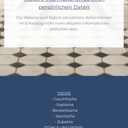
persönlichen Daten
Die Website wird täglich aktualisiert, daher können
im E-Katalog nicht mehr aktuelle Informationen
enthalten sein.
TISCHE
- Couchtische
- Esstische
- Beistelltische
- Satztische
- Zubehör
STÜHLE UND SESSEL