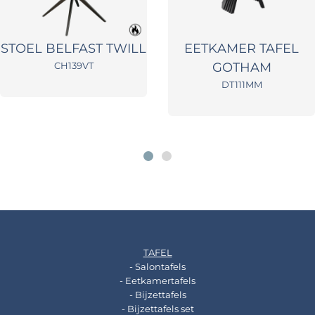
STOEL BELFAST TWILL
EETKAMER TAFEL
CH139VT
GOTHAM
DT111MM
TAFEL
- Salontafels
- Eetkamertafels
- Bijzettafels
- Bijzettafels set