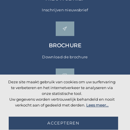
Inschrijven nieuwsbrief
BROCHURE
Download de brochure
Deze site maakt gebruik van cookies om uw surfervaring
te verbeteren en het internetverkeer te analyseren via
onze statistische tool.
Uw gegevens worden vertrouwelijk behandeld en nooit
Sociale netwerken
verkocht aan of gedeeld met derden.
Lees meer...
ACCEPTEREN
©
2026
AKANTE
. All rights reserved.