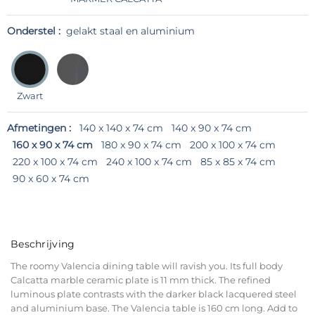
Onderstel :
gelakt staal en aluminium
Zwart
Afmetingen :
140 x 140 x 74 cm
140 x 90 x 74 cm
160 x 90 x 74 cm
180 x 90 x 74 cm
200 x 100 x 74 cm
220 x 100 x 74 cm
240 x 100 x 74 cm
85 x 85 x 74 cm
90 x 60 x 74 cm
Beschrijving
The roomy Valencia dining table will ravish you. Its full body
Calcatta marble ceramic plate is 11 mm thick. The refined
luminous plate contrasts with the darker black lacquered steel
and aluminium base. The Valencia table is 160 cm long. Add to