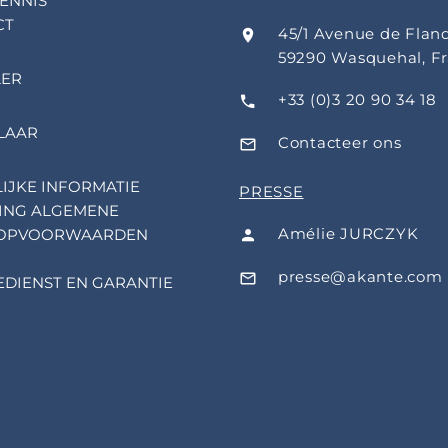
ENNIS
CT
45/1 Avenue de Flan
59290 Wasquehal, F
LER
+33 (0)3 20 90 34 18
LAAR
Contacteer ons
IJKE INFORMATIE
PRESSE
ING ALGEMENE
Amélie JURCZYK
OPVOORWAARDEN
presse@akante.com
EDIENST EN GARANTIE