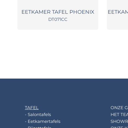
EETKAMER TAFEL PHOENIX
EETKAM
DT071CC
TAFEL
ONZE G
- Salontafels
HET TE
- Eetkamertafels
SHOW