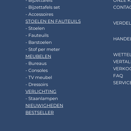
- Bijzettafels
ONZE K
- Bijzettafels set
CONTA
- Accessoires
STOELEN EN FAUTEUILS
VERDE
- Stoelen
- Fauteuils
HANDE
- Barstoelen
- Stof per meter
WETTEL
MEUBELEN
VERTAL
- Bureaus
VERKO
- Consoles
FAQ
- TV meubel
SERVIC
- Dressoirs
VERLICHTING
- Staanlampen
NIEUWIGHEDEN
BESTSELLER