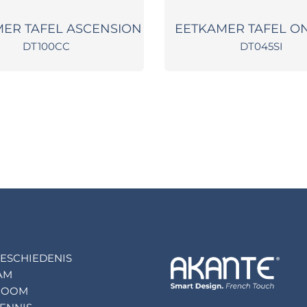
ER TAFEL ASCENSION
EETKAMER TAFEL O
DT100CC
DT045SI
ESCHIEDENIS
AM
ROOM