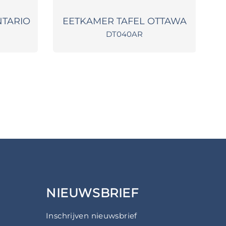
NTARIO
EETKAMER TAFEL OTTAWA
EE
DT040AR
NIEUWSBRIEF
Inschrijven nieuwsbrief