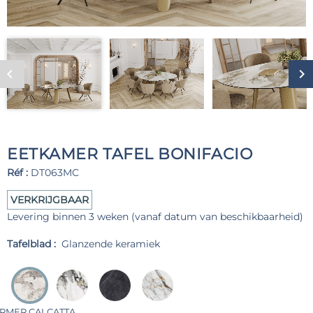
EETKAMER TAFEL BONIFACIO
Réf :
DT063MC
VERKRIJGBAAR
Levering binnen 3 weken (vanaf datum van beschikbaarheid)
Tafelblad :
Glanzende keramiek
RMER CALCATTA