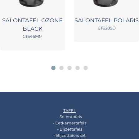
SALONTAFEL OZONE
SALONTAFEL POLARIS
BLACK
CT628SD
CT546MM
TAFEL
- Salontafels
- Eetkamertafels
- Bijzettafels
- Bijzettafels set