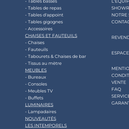
- Tables basses
L'ÉQUI
- Tables de repas
SHOW
- Tables d'appoint
NOTRE 
- Tables gigognes
CONTA
- Accessoires
CHAISES ET FAUTEUILS
REVEN
- Chaises
- Fauteuils
ESPACE
- Tabourets & Chaises de bar
- Tissus au mètre
MENTIO
MEUBLES
CONDIT
- Bureaux
VENTE
- Consoles
FAQ
- Meubles TV
SERVIC
- Buffets
GARANT
LUMINAIRES
- Lampadaires
NOUVEAUTÉS
LES INTEMPORELS