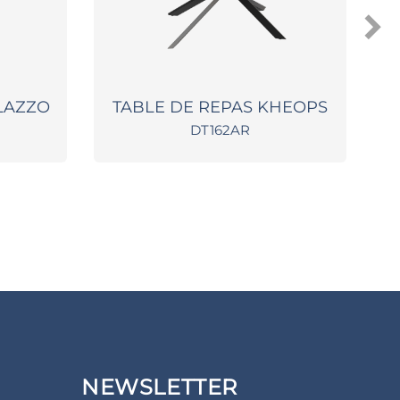
ILAZZO
TABLE DE REPAS KHEOPS
TA
DT162AR
NEWSLETTER