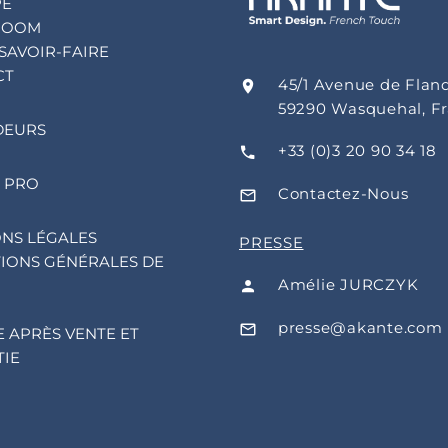
PE
ROOM
SAVOIR-FAIRE
CT
45/1 Avenue de Flan
59290 Wasquehal, F
DEURS
+33 (0)3 20 90 34 18
 PRO
Contactez-Nous
NS LÉGALES
PRESSE
IONS GÉNÉRALES DE
Amélie JURCZYK
presse@akante.com
E APRÈS VENTE ET
IE