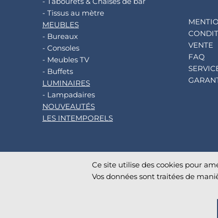
- Tabourets & Chaises de bar
- Tissus au mètre
MENTIO
MEUBLES
CONDIT
- Bureaux
VENTE
- Consoles
FAQ
- Meubles TV
SERVIC
- Buffets
GARANT
LUMINAIRES
- Lampadaires
NOUVEAUTÉS
LES INTEMPORELS
Ce site utilise des cookies pour amé
©
2026
AKANTE
. All rights reserved.
Vos données sont traitées de maniè
Database TimeStamp 2026/08/06 04:00