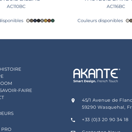
AC110BC
AC116BC
disponibles
Couleurs disponibles
HISTOIRE
PE
ROOM
SAVOIR-FAIRE
CT
45/1 Avenue de Flan
59290 Wasquehal, F
DEURS
+33 (0)3 20 90 34 18
 PRO