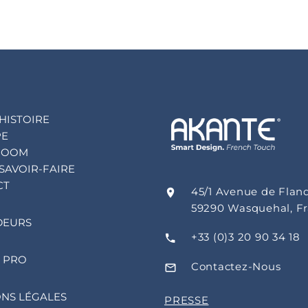
HISTOIRE
PE
ROOM
SAVOIR-FAIRE
CT
45/1 Avenue de Flan
59290 Wasquehal, F
DEURS
+33 (0)3 20 90 34 18
 PRO
Contactez-Nous
NS LÉGALES
PRESSE