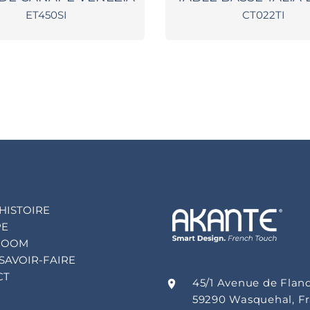
ET450SI
CT022TI
HISTOIRE
PE
ROOM
SAVOIR-FAIRE
CT
45/1 Avenue de Flan
59290 Wasquehal, F