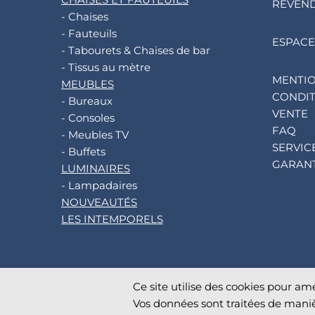
REVEN
- Chaises
- Fauteuils
ESPACE
- Tabourets & Chaises de bar
- Tissus au mètre
MENTIO
MEUBLES
CONDIT
- Bureaux
VENTE
- Consoles
FAQ
- Meubles TV
SERVIC
- Buffets
GARANT
LUMINAIRES
- Lampadaires
NOUVEAUTÉS
LES INTEMPORELS
Ce site utilise des cookies pour amé
©
2026
AKANTE
. All rights reserved.
Vos données sont traitées de maniè