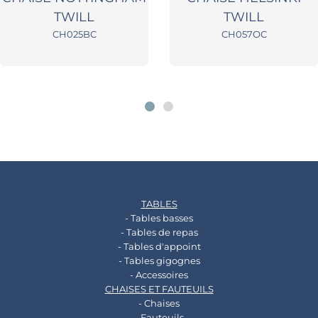
TWILL
TWILL
CH025BC
CH057OC
TABLES
- Tables basses
- Tables de repas
- Tables d'appoint
- Tables gigognes
- Accessoires
CHAISES ET FAUTEUILS
- Chaises
- Fauteuils