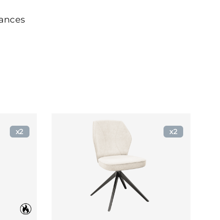
ances
x2
x2