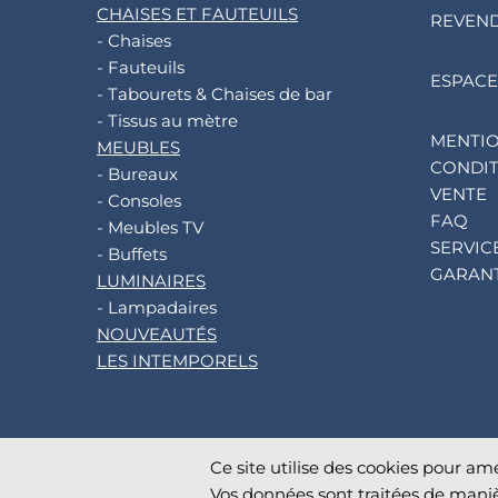
CHAISES ET FAUTEUILS
REVEN
- Chaises
- Fauteuils
ESPACE
- Tabourets & Chaises de bar
- Tissus au mètre
MENTIO
MEUBLES
CONDIT
- Bureaux
VENTE
- Consoles
FAQ
- Meubles TV
SERVIC
- Buffets
GARANT
LUMINAIRES
- Lampadaires
NOUVEAUTÉS
LES INTEMPORELS
Ce site utilise des cookies pour amé
©
2026
AKANTE
. All rights reserved.
Vos données sont traitées de maniè