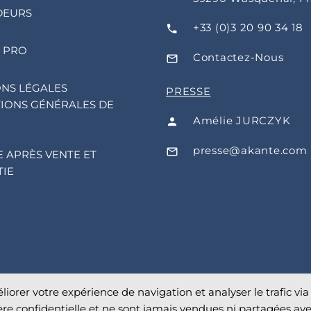
DEURS
+33 (0)3 20 90 34 18
 PRO
Contactez-Nous
NS LÉGALES
PRESSE
IONS GÉNÉRALES DE
Amélie JURCZYK
presse@akante.com
E APRÈS VENTE ET
IE
liorer votre expérience de navigation et analyser le trafic via 
re confidentielle et ne sont jamais vendues ni partagées ave