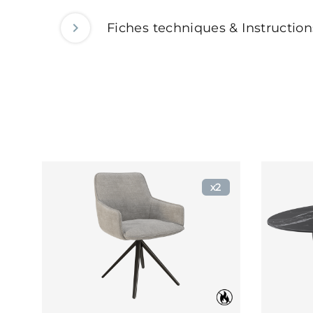
Fiches techniques & Instructio
2
x2