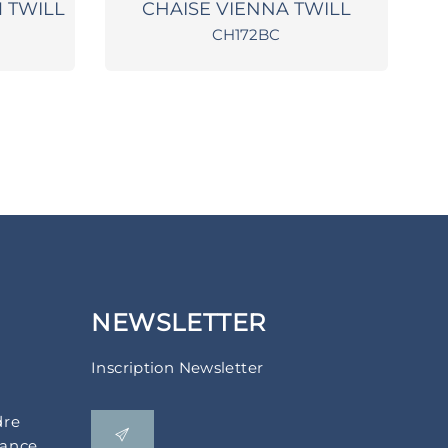
 TWILL
CHAISE VIENNA TWILL
C
CH172BC
NEWSLETTER
Inscription Newsletter
dre
rance