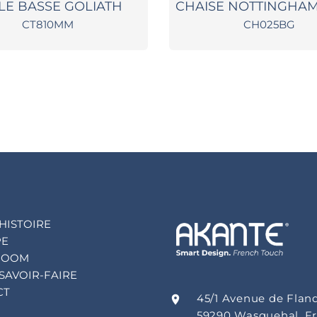
LE BASSE GOLIATH
CHAISE NOTTINGHAM
CT810MM
CH025BG
HISTOIRE
PE
ROOM
SAVOIR-FAIRE
CT
45/1 Avenue de Flan
59290 Wasquehal, F