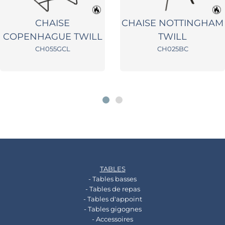
CHAISE
CHAISE NOTTINGHAM
COPENHAGUE TWILL
TWILL
CH055GCL
CH025BC
TABLES
- Tables basses
- Tables de repas
- Tables d'appoint
- Tables gigognes
- Accessoires